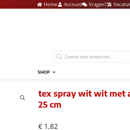
Home
Account
Vragen?
Vacatu
Producten
zoeken
SHOP
tex spray wit wit met
25 cm
€
1,82