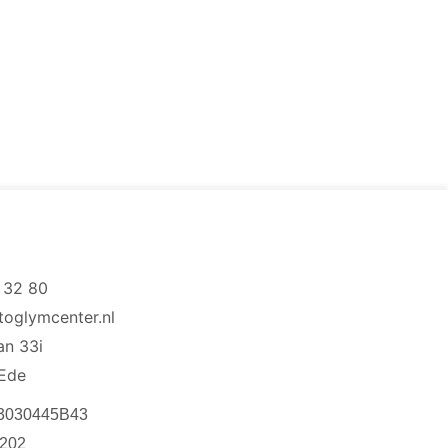
 32 80
toglymcenter.nl
aan 33i
Ede
3030445B43
202