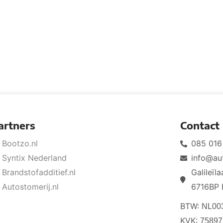
artners
Contact
Bootzo.nl
085 016
Syntix Nederland
info@au
Brandstofadditief.nl
Galileïl
Autostomerij.nl
6716BP 
BTW:
NL00
KVK:
75897