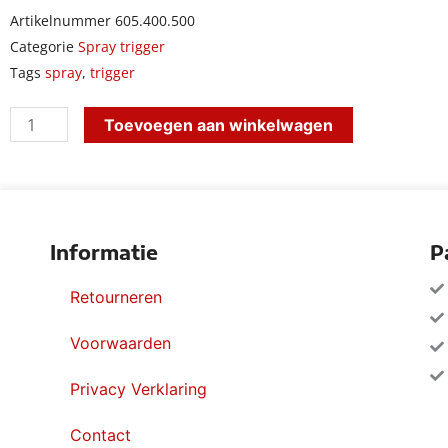
Artikelnummer
605.400.500
Categorie
Spray trigger
Tags
spray
,
trigger
tex
Toevoegen aan winkelwagen
spray
wit
wit
met
Informatie
P
aanzuigbuis
van
Retourneren
25
Voorwaarden
cm
aantal
Privacy Verklaring
Contact