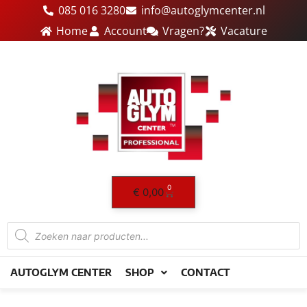
Ga
085 016 3280
info@autoglymcenter.nl
naar
Home
Account
Vragen?
Vacature
de
inhoud
0
Winkelwagen
€
0,00
Producten
zoeken
AUTOGLYM CENTER
SHOP
CONTACT