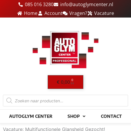
Ga
085 016 3280
info@autoglymcenter.nl
naar
Home
Account
Vragen?
Vacature
de
inhoud
0
Winkelwagen
€
0,00
Producten
zoeken
AUTOGLYM CENTER
SHOP
CONTACT
Vacature: Multifunctionele Glansheld Gezocht!