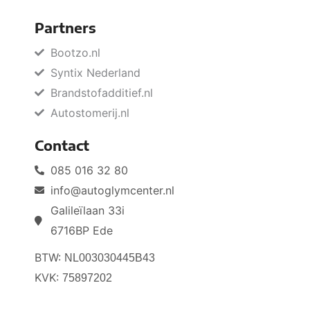
Partners
Bootzo.nl
Syntix Nederland
Brandstofadditief.nl
Autostomerij.nl
Contact
085 016 32 80
info@autoglymcenter.nl
Galileïlaan 33i
6716BP Ede
BTW:
NL003030445B43
KVK:
75897202