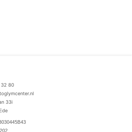
 32 80
toglymcenter.nl
aan 33i
Ede
3030445B43
202