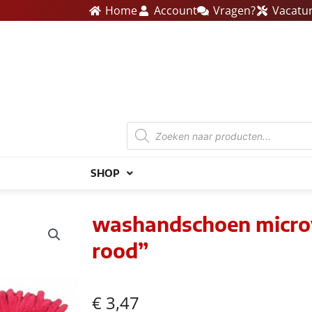
Home
Account
Vragen?
Vacatu
Producten
zoeken
SHOP
washandschoen microv
rood”
€
3,47