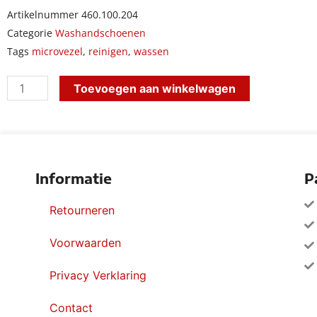
Artikelnummer
460.100.204
Categorie
Washandschoenen
Tags
microvezel
,
reinigen
,
wassen
washandschoen
Toevoegen aan winkelwagen
microvezel"rasta
rood"
aantal
Informatie
P
Retourneren
Voorwaarden
Privacy Verklaring
Contact