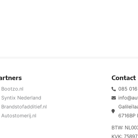
artners
Contact
Bootzo.nl
085 016
Syntix Nederland
info@au
Brandstofadditief.nl
Galileïl
Autostomerij.nl
6716BP 
BTW:
NL00
KVK:
75897