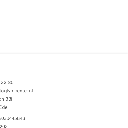
!
 32 80
toglymcenter.nl
aan 33i
Ede
3030445B43
202