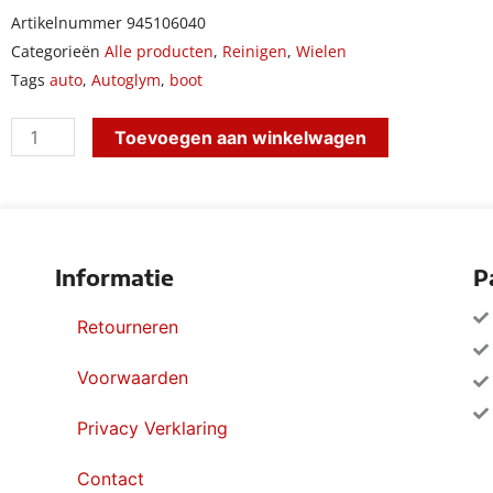
Artikelnummer
945106040
Categorieën
Alle producten
,
Reinigen
,
Wielen
Tags
auto
,
Autoglym
,
boot
Autoglym
Toevoegen aan winkelwagen
high
performance
tyre
gel
Informatie
P
500ml
aantal
Retourneren
Voorwaarden
Privacy Verklaring
Contact