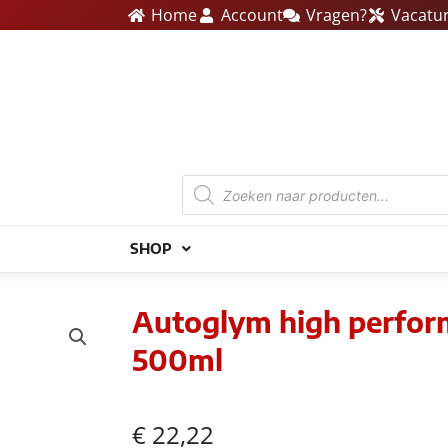
Home
Account
Vragen?
Vacatu
Producten
zoeken
SHOP
Autoglym high perform
500ml
€
22,22