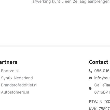
afwerking kunt u een 2e laag aanbrengen
artners
Contact
Bootzo.nl
085 016
Syntix Nederland
info@au
Brandstofadditief.nl
Galileïl
Autostomerij.nl
6716BP 
BTW:
NL00
KVK:
75897