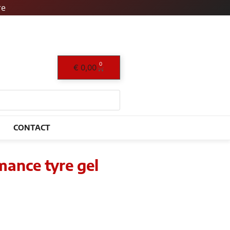
re
0
Winkelwagen
€
0,00
CONTACT
ance tyre gel