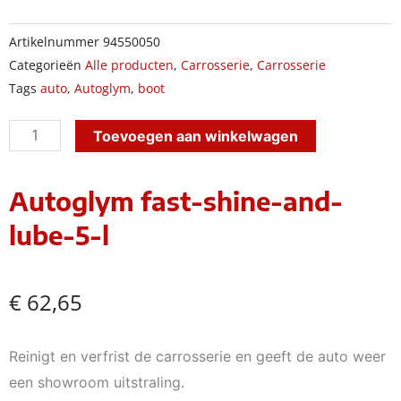
Artikelnummer
94550050
Categorieën
Alle producten
,
Carrosserie
,
Carrosserie
Tags
auto
,
Autoglym
,
boot
Autoglym
Toevoegen aan winkelwagen
fast-
shine-
Autoglym fast-shine-and-
and-
lube-5-l
lube-
5-
l
€
62,65
aantal
Reinigt en verfrist de carrosserie en geeft de auto weer
een showroom uitstraling.