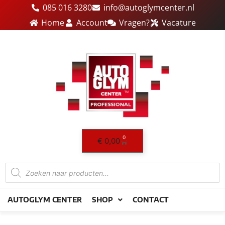
Ga
085 016 3280
info@autoglymcenter.nl
naar
Home
Account
Vragen?
Vacature
de
inhoud
0
Winkelwagen
€
0,00
Producten
zoeken
AUTOGLYM CENTER
SHOP
CONTACT