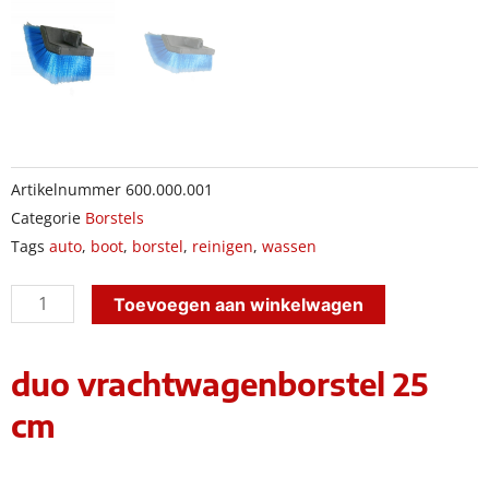
Artikelnummer
600.000.001
Categorie
Borstels
Tags
auto
,
boot
,
borstel
,
reinigen
,
wassen
duo
Toevoegen aan winkelwagen
vrachtwagenborstel
25
duo vrachtwagenborstel 25
cm
cm
aantal