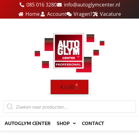
Ga
085 016 3280
info@autoglymcenter.nl
naar
Home
Account
Vragen?
Vacature
de
inhoud
0
Winkelwagen
€
0,00
Producten
zoeken
AUTOGLYM CENTER
SHOP
CONTACT