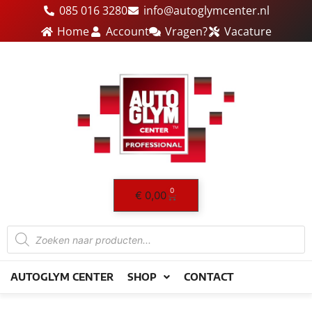
Ga
085 016 3280
info@autoglymcenter.nl
naar
Home
Account
Vragen?
Vacature
de
inhoud
0
Winkelwagen
€
0,00
Producten
zoeken
AUTOGLYM CENTER
SHOP
CONTACT