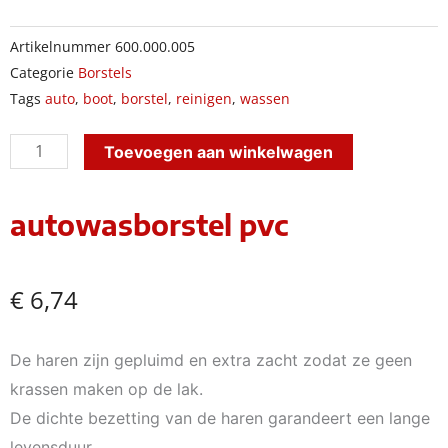
Artikelnummer
600.000.005
Categorie
Borstels
Tags
auto
,
boot
,
borstel
,
reinigen
,
wassen
autowasborstel
Toevoegen aan winkelwagen
pvc
aantal
autowasborstel pvc
€
6,74
De haren zijn gepluimd en extra zacht zodat ze geen
krassen maken op de lak.
De dichte bezetting van de haren garandeert een lange
levensduur.