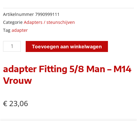
Artikelnummer
7990999111
Categorie
Adapters / steunschijven
Tag
adapter
adapter
Toevoegen aan winkelwagen
Fitting
5/8
adapter Fitting 5/8 Man – M14
Man
Vrouw
-
M14
Vrouw
€
23,06
aantal