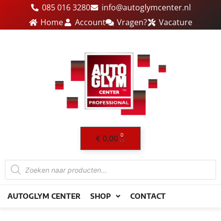
Ga
085 016 3280
info@autoglymcenter.nl
naar
Home
Account
Vragen?
Vacature
de
inhoud
0
Winkelwagen
€
0,00
Producten
zoeken
AUTOGLYM CENTER
SHOP
CONTACT