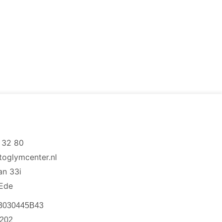
 32 80
toglymcenter.nl
aan 33i
Ede
3030445B43
202