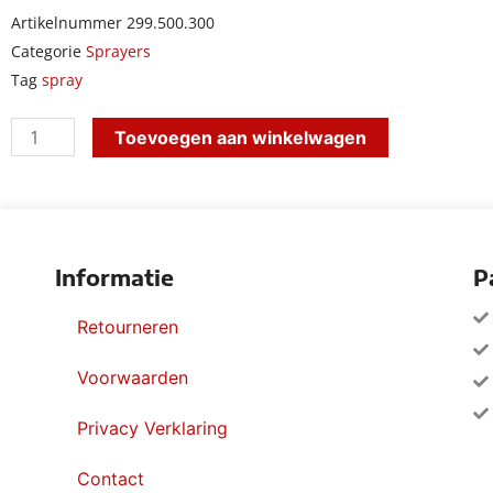
Artikelnummer
299.500.300
Categorie
Sprayers
Tag
spray
360
Toevoegen aan winkelwagen
universal
sprayer
1,5
l
Informatie
P
aantal
Retourneren
Voorwaarden
Privacy Verklaring
Contact