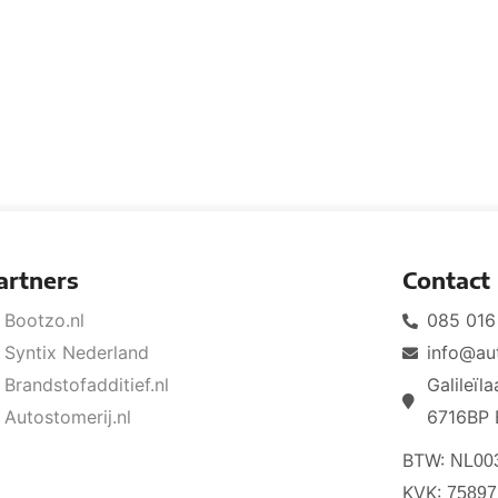
artners
Contact
Bootzo.nl
085 016
Syntix Nederland
info@au
Brandstofadditief.nl
Galileïl
Autostomerij.nl
6716BP 
BTW:
NL00
KVK:
75897