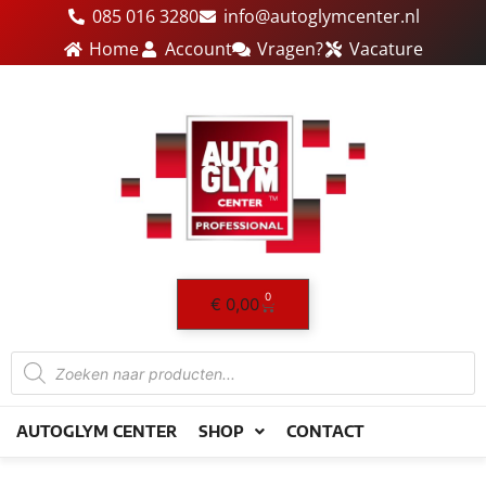
Ga
085 016 3280
info@autoglymcenter.nl
naar
Home
Account
Vragen?
Vacature
de
inhoud
0
Winkelwagen
€
0,00
Producten
zoeken
AUTOGLYM CENTER
SHOP
CONTACT