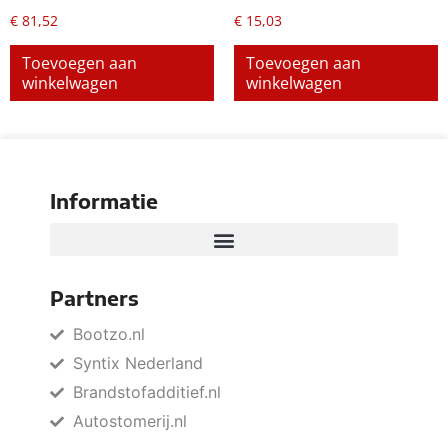
€
81,52
€
15,03
Toevoegen aan
Toevoegen aan
winkelwagen
winkelwagen
Informatie
Partners
Bootzo.nl
Syntix Nederland
Brandstofadditief.nl
Autostomerij.nl