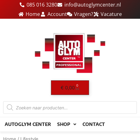
Ga
085 016 3280
info@autoglymcenter.nl
naar
Home
Account
Vragen?
Vacature
de
inhoud
0
Winkelwagen
€
0,00
Producten
zoeken
AUTOGLYM CENTER
SHOP
CONTACT
Home
/ Lifestyle