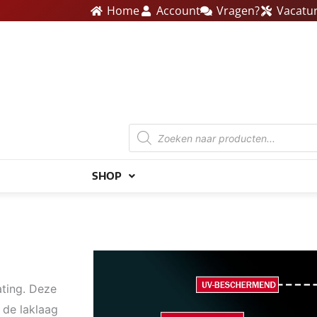
Home
Account
Vragen?
Vacatu
Producten
zoeken
SHOP
ting. Deze
 de laklaag