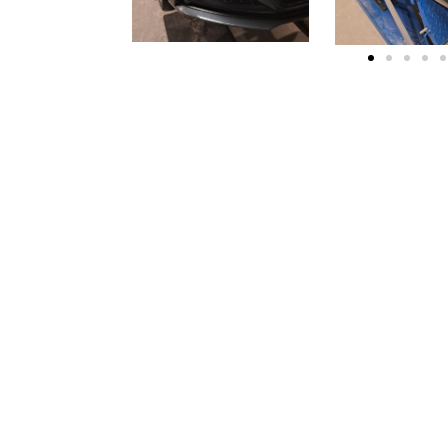
ie toe.
en van onze