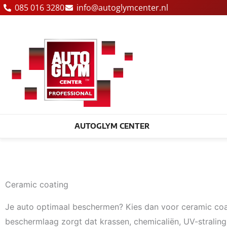
Ga
085 016 3280
info@autoglymcenter.nl
naar
de
inhoud
AUTOGLYM CENTER
Ceramic coating
Je auto optimaal beschermen? Kies dan voor ceramic coa
beschermlaag zorgt dat krassen, chemicaliën, UV-straling