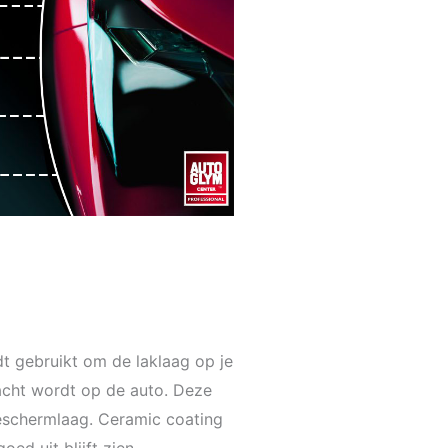
t gebruikt om de laklaag op je
acht wordt op de auto. Deze
beschermlaag. Ceramic coating
oed uit blijft zien.