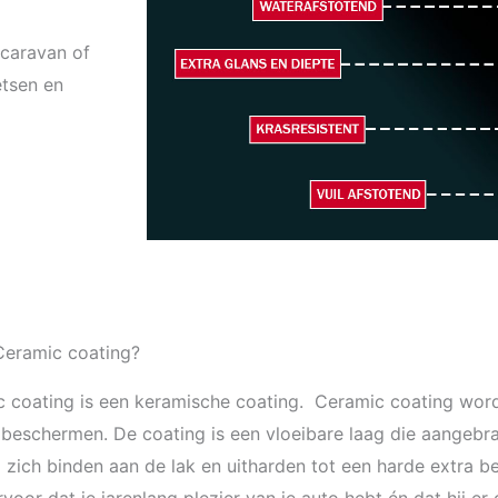
 caravan of
etsen en
Ceramic coating?
 coating is een keramische coating. Ceramic coating word
 beschermen. De coating is een vloeibare laag die aangebr
l zich binden aan de lak en uitharden tot een harde extra 
voor dat je jarenlang plezier van je auto hebt én dat hij er g