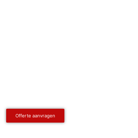
Je auto laten coaten?
Vraag hier je offerte aan en wij sturen je een prijsindicat
Toch liever langskomen? Je bent van harte welkom in e
vestigingen!
Offerte aanvragen