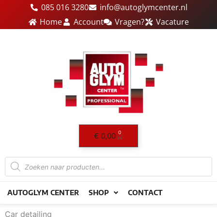
Ga
085 016 3280
info@autoglymcenter.nl
naar
Home
Account
Vragen?
Vacature
de
inhoud
0
Winkelwagen
€
0,00
Producten
zoeken
AUTOGLYM CENTER
SHOP
CONTACT
Car detailing