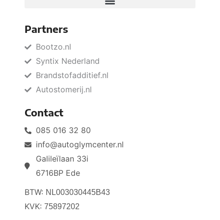
Partners
Bootzo.nl
Syntix Nederland
Brandstofadditief.nl
Autostomerij.nl
Contact
085 016 32 80
info@autoglymcenter.nl
Galileïlaan 33i
6716BP Ede
BTW:
NL003030445B43
KVK:
75897202